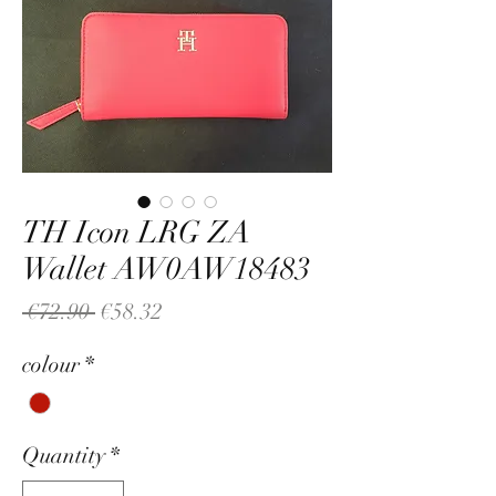
TH Icon LRG ZA
Wallet AW0AW18483
Regular
Sale
 €72.90 
€58.32
Price
Price
colour
*
Quantity
*