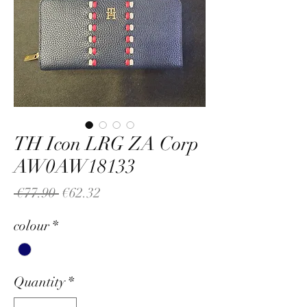
TH Icon LRG ZA Corp
AW0AW18133
Regular
Sale
 €77.90 
€62.32
Price
Price
colour
*
Quantity
*