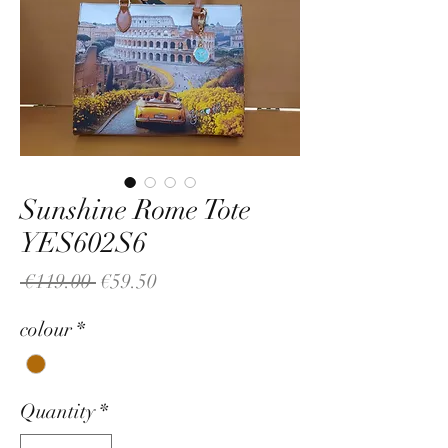
Sunshine Rome Tote
YES602S6
Regular
Sale
 €119.00 
€59.50
Price
Price
colour
*
Quantity
*