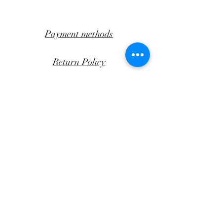
Payment methods
Return Policy
Transportation
CLICK AWAY
Facebook
Instagram
Andrea Papandreou 47B,