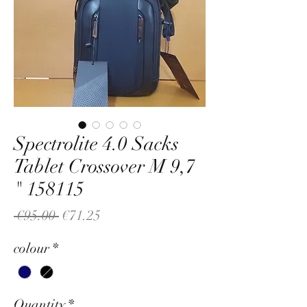
Spectrolite 4.0 Sacks
Tablet Crossover M 9,7
" 158115
Regular
Sale
 €95.00 
€71.25
Price
Price
colour
*
Quantity
*