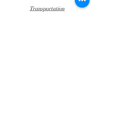
Transportation
CLICK AWAY
Facebook
Instagram
Andrea Papandreou 47B,
Chania, Crete
Greece