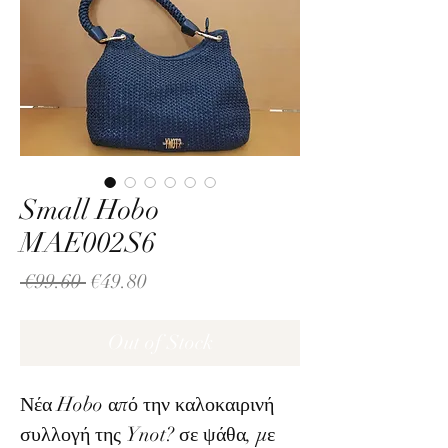
Small Hobo
MAE002S6
Regular
Sale
 €99.60 
€49.80
Price
Price
Out of Stock
Νέα Hobo από την καλοκαιρινή
συλλογή της Ynot? σε ψάθα, με