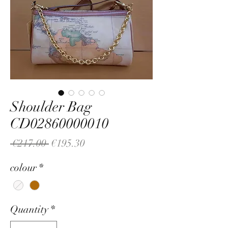
Shoulder Bag
CD02860000010
Regular
Sale
 €217.00 
€195.30
Price
Price
colour
*
Quantity
*