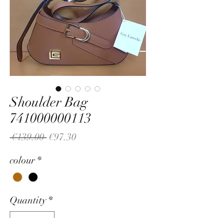
Shoulder Bag
741000000113
Regular
Sale
 €139.00 
€97.30
Price
Price
colour
*
Quantity
*