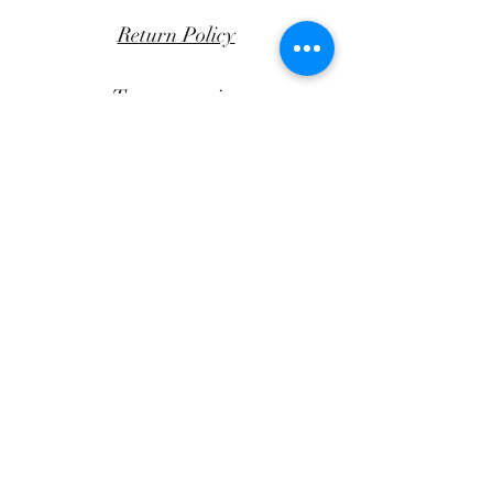
Return Policy
Transportation
CLICK AWAY
Facebook
Instagram
Andrea Papandreou 47B,
Chania, Crete