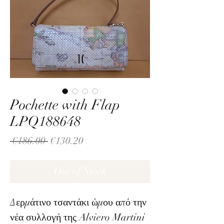
Pochette with Flap
LPQ188648
Regular
Sale
 €186.00 
€130.20
Price
Price
Out of Stock
Δερμάτινο τσαντάκι ώμου από την
νέα συλλογή της Alviero Martini