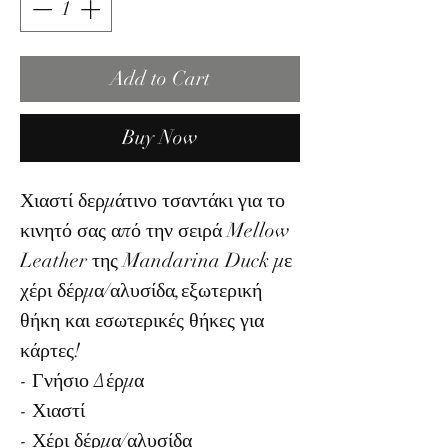
Add to Cart
Buy Now
Χιαστί δερμάτινο τσαντάκι για το
κινητό σας από την σειρά Mellow
Leather της Mandarina Duck με
χέρι δέρμα/αλυσίδα,εξωτερική
θήκη και εσωτερικές θήκες για
κάρτες!
- Γνήσιο Δέρμα
- Χιαστί
- Χέρι δέρμα/αλυσίδα