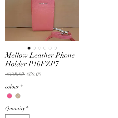
Mellow Leather Phone
Holder P10FZP7
Regular
Sale
 €138.00 
€69.00
Price
Price
colour
*
Quantity
*