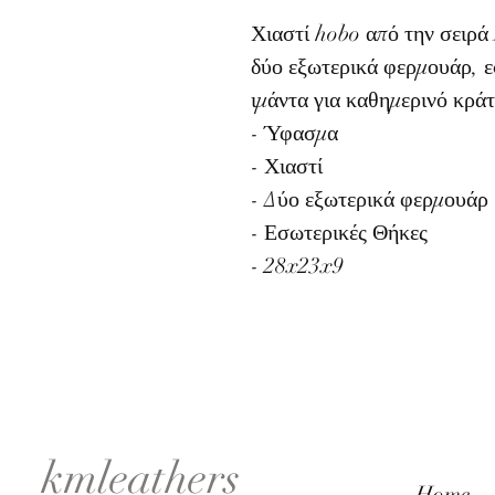
Χιαστί hobo από την σειρ
δύο εξωτερικά φερμουάρ, ε
ιμάντα για καθημερινό κρά
- Ύφασμα
- Χιαστί
- Δύο εξωτερικά φερμουάρ
- Εσωτερικές Θήκες
- 28x23x9
kmleathers
Home