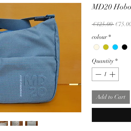
MD20 Hob
Regula
 €125.00 
€75.0
Price
colour
*
Quantity
*
Add to Cart