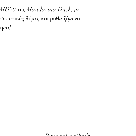
ά MD20 της Mandarina Duck, με
σωτερικές θήκες και ρυθμιζόμενο
τημα!
Payment methods