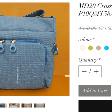
MD20 Cross
P10QMT58
Regula
 €140.00 
€84.0
Price
colour
*
Quantity
*
Add to Cart