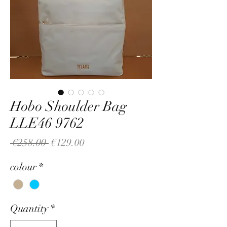
Hobo Shoulder Bag
LLE46 9762
Regular
Sale
 €258.00 
€129.00
Price
Price
colour
*
Quantity
*