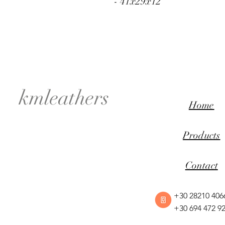
- 41x29x12
kmleathers
Home
Products
Contact
+30 28210 406
+30 694 472 9