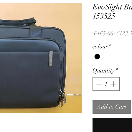
EvoSight Ba
153525
Regula
 €165.00 
€123.
Price
colour
*
Quantity
*
Add to Cart