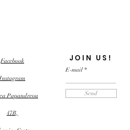
JOIN US!
Facebook
E-mail
Instagram
Send
ea Papandreou
47B,