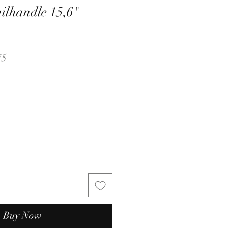
ilhandle 15,6"
r
Sale
75
Price
Buy Now