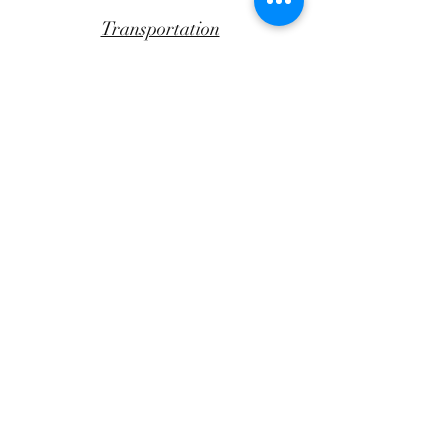
Transportation
CLICK AWAY
Facebook
Instagram
Andrea Papandreou 47B,
Chania, Crete
Greece