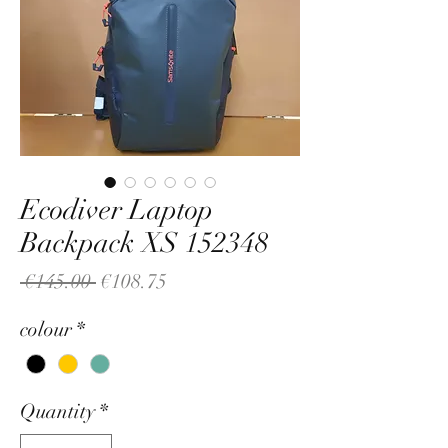
Ecodiver Laptop
Backpack XS 152348
Regular
Sale
 €145.00 
€108.75
Price
Price
colour
*
Quantity
*