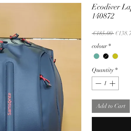
Ecodiver L
140872
Regula
 €185.00 
€138.
Price
colour
*
Quantity
*
Add to Cart