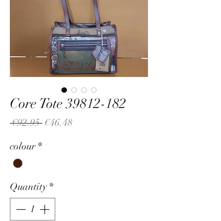
Core Tote 39812-182
Regular
Sale
 €92.95 
€46.48
Price
Price
colour
*
Quantity
*