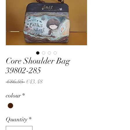
Core Shoulder Bag
39802-285
Regular
Sale
 €86.95 
€43.48
Price
Price
colour
*
Quantity
*