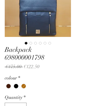
Backpack
698000001798
Regular
Sale
 €175.00 
€122.50
Price
Price
colour
*
Quantity
*