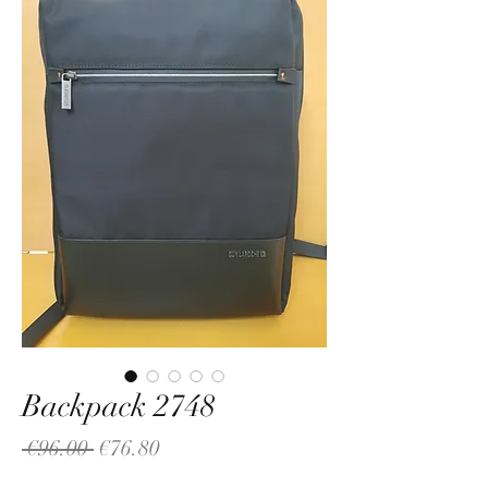
Backpack 2748
Regular
Sale
 €96.00 
€76.80
Price
Price