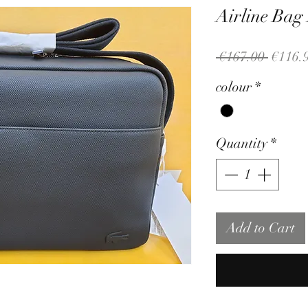
Airline Ba
Regula
 €167.00 
€116.
Price
colour
*
Quantity
*
Add to Cart